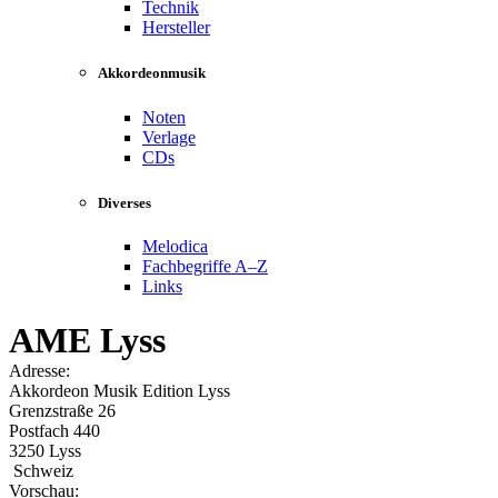
Technik
Hersteller
Akkordeonmusik
Noten
Verlage
CDs
Diverses
Melodica
Fachbegriffe A–Z
Links
AME Lyss
Adresse:
Akkordeon Musik Edition Lyss
Grenzstraße 26
Postfach 440
3250 Lyss
Schweiz
Vorschau: