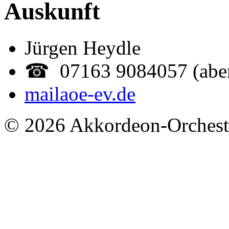
Auskunft
Jürgen Heydle
☎ 07163 9084057 (abe
mail
aoe-ev.de
© 2026 Akkordeon-Orcheste