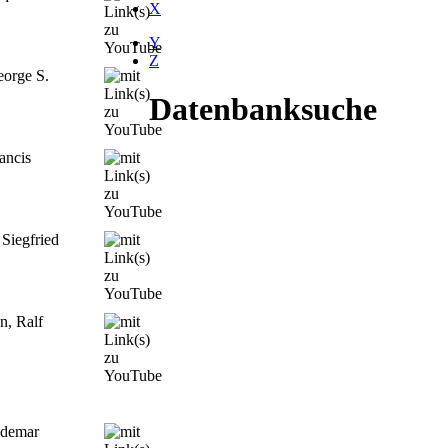
X
Y
Z
eorge S.
Datenbanksuche
ancis
Siegfried
n, Ralf
ldemar