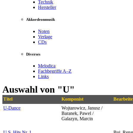
Technik
Hersteller
Akkordeonmusik
Noten
Verlage
CDs
Diverses
Melodica
Fachbegriffe A–Z
Links
Auswahl von "U"
Titel
Komponist
Bearbeite
U-Dance
Wojtarowicz, Janusz /
Baranek, Pawel /
Galazyn, Marcin
U.S. Hits Nr. 1
Bui, Rena