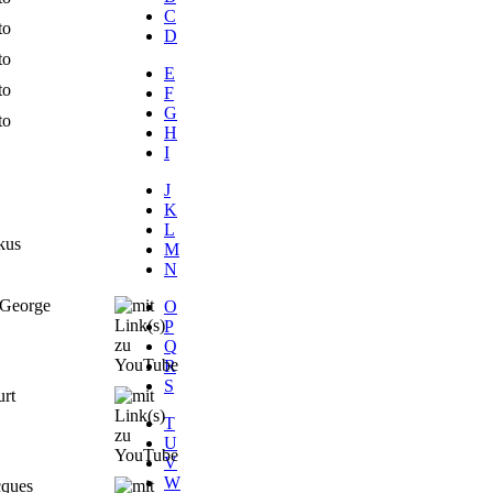
C
to
D
to
E
to
F
G
to
H
I
J
K
L
kus
M
N
 George
O
P
Q
R
S
urt
T
U
V
W
cques