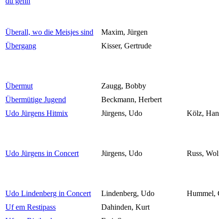
du gehn
Überall, wo die Meisjes sind
Maxim, Jürgen
Übergang
Kisser, Gertrude
Übermut
Zaugg, Bobby
Übermütige Jugend
Beckmann, Herbert
Udo Jürgens Hitmix
Jürgens, Udo
Kölz, Han
Udo Jürgens in Concert
Jürgens, Udo
Russ, Wol
Udo Lindenberg in Concert
Lindenberg, Udo
Hummel, G
Uf em Restipass
Dahinden, Kurt