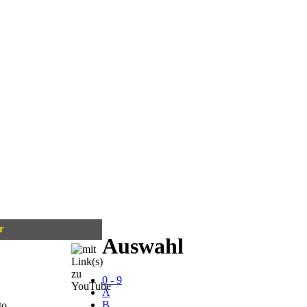
r
Auswahl
0 - 9
A
B
to