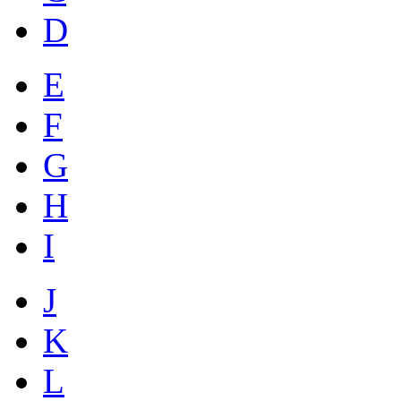
D
E
F
G
H
I
J
K
L