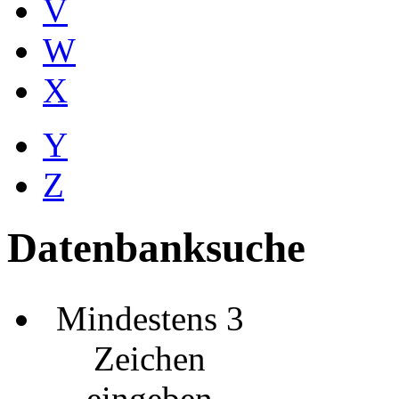
V
W
X
Y
Z
Datenbanksuche
Mindestens 3
Zeichen
eingeben