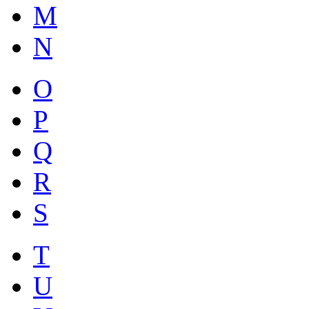
M
N
O
P
Q
R
S
T
U