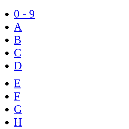
0 - 9
A
B
C
D
E
F
G
H