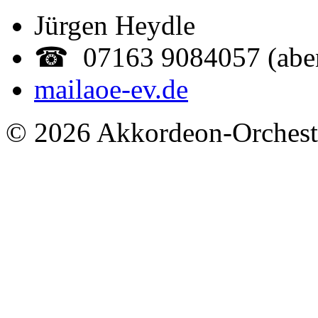
Jürgen Heydle
☎ 07163 9084057 (abe
mail
aoe-ev.de
© 2026 Akkordeon-Orcheste