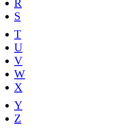
R
S
T
U
V
W
X
Y
Z