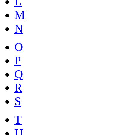
L
M
N
O
P
Q
R
S
T
U