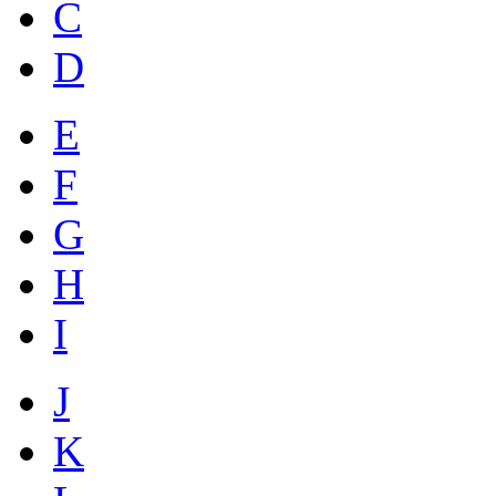
C
D
E
F
G
H
I
J
K