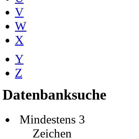
V
W
X
Y
Z
Datenbanksuche
Mindestens 3
Zeichen