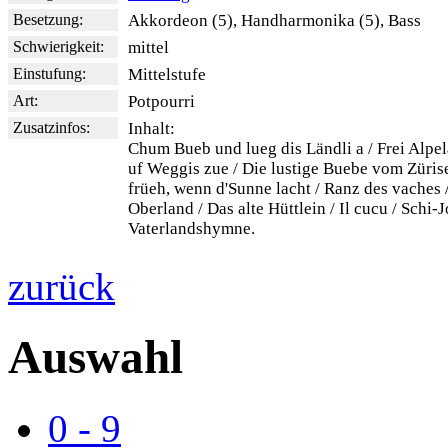
Besetzung:
Akkordeon (5), Handharmonika (5), Bass
Schwierigkeit:
mittel
Einstufung:
Mittelstufe
Art:
Potpourri
Zusatzinfos:
Inhalt:
Chum Bueb und lueg dis Ländli a / Frei Alpe
uf Weggis zue / Die lustige Buebe vom Züris
früeh, wenn d'Sunne lacht / Ranz des vaches 
Oberland / Das alte Hüttlein / Il cucu / Schi-J
Vaterlandshymne.
zurück
Auswahl
0 - 9