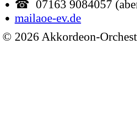
☎ 07163 9084057 (abe
mail
aoe-ev.de
© 2026 Akkordeon-Orcheste