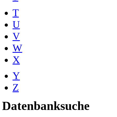
T
U
V
W
X
Y
Z
Datenbanksuche