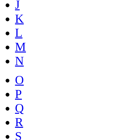
J
K
L
M
N
O
P
Q
R
S