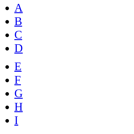
A
B
C
D
E
F
G
H
I