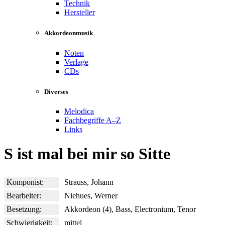
Technik
Hersteller
Akkordeonmusik
Noten
Verlage
CDs
Diverses
Melodica
Fachbegriffe A–Z
Links
S ist mal bei mir so Sitte
Komponist:
Strauss, Johann
Bearbeiter:
Niehues, Werner
Besetzung:
Akkordeon (4), Bass, Electronium, Tenor
Schwierigkeit:
mittel