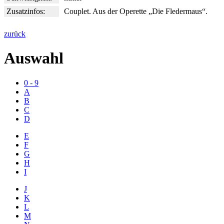
Zusatzinfos:
Couplet. Aus der Operette „Die Fledermaus“.
zurück
Auswahl
0 - 9
A
B
C
D
E
F
G
H
I
J
K
L
M