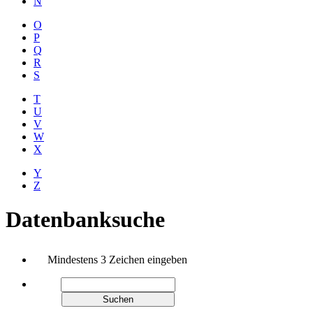
N
O
P
Q
R
S
T
U
V
W
X
Y
Z
Datenbanksuche
Mindestens 3 Zeichen eingeben