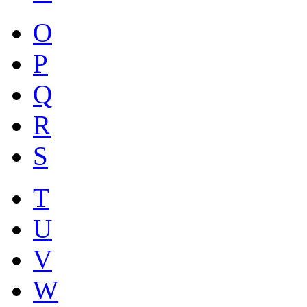
O
P
Q
R
S
T
U
V
W