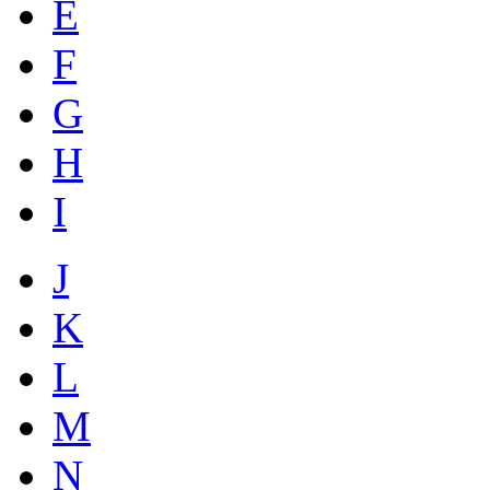
E
F
G
H
I
J
K
L
M
N