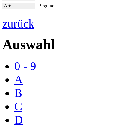
Art:
Beguine
zurück
Auswahl
0 - 9
A
B
C
D