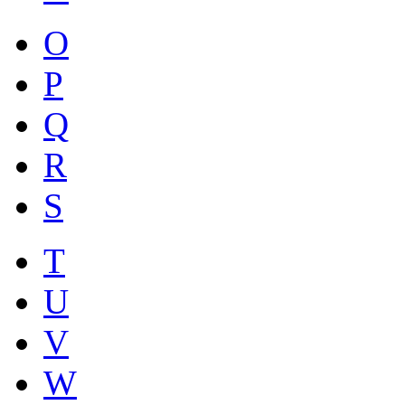
O
P
Q
R
S
T
U
V
W