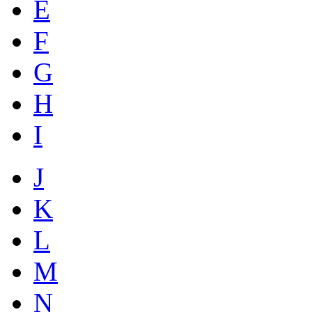
E
F
G
H
I
J
K
L
M
N