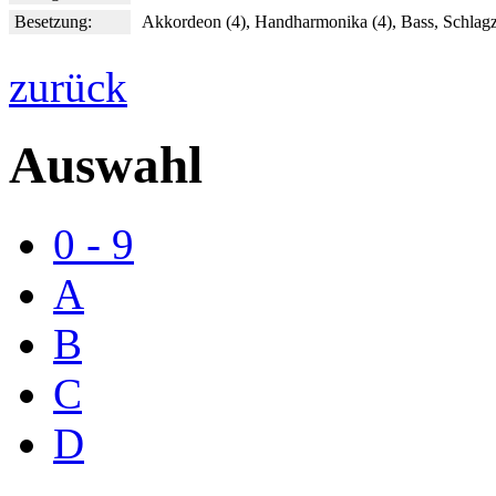
Besetzung:
Akkordeon (4), Handharmonika (4), Bass, Schlag
zurück
Auswahl
0 - 9
A
B
C
D