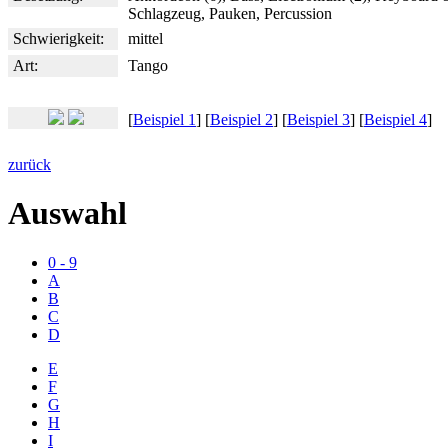
Schlagzeug, Pauken, Percussion
Schwierigkeit:
mittel
Art:
Tango
[
Beispiel 1
] [
Beispiel 2
] [
Beispiel 3
] [
Beispiel 4
]
zurück
Auswahl
0 - 9
A
B
C
D
E
F
G
H
I