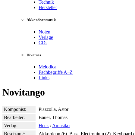
Technik
Hersteller
Akkordeonmusik
Noten
Verlage
CDs
Diverses
Melodica
Fachbegriffe A–Z
Links
Novitango
Komponist:
Piazzolla, Astor
Bearbeiter:
Bauer, Thomas
Verlag:
Heck
/
Amusiko
Besetzung:
Akkordeon (6), Bass, Electronium (2), Keyboard o