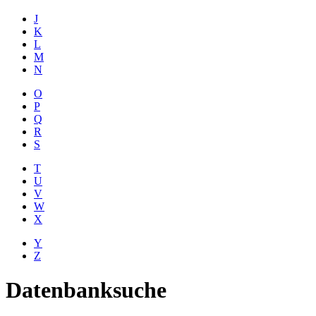
J
K
L
M
N
O
P
Q
R
S
T
U
V
W
X
Y
Z
Datenbanksuche