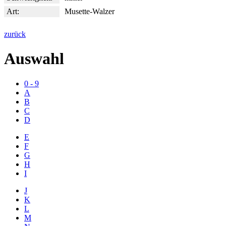
Art:
Musette-Walzer
zurück
Auswahl
0 - 9
A
B
C
D
E
F
G
H
I
J
K
L
M