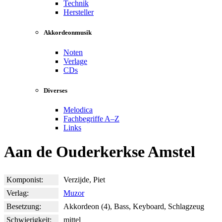
Technik
Hersteller
Akkordeonmusik
Noten
Verlage
CDs
Diverses
Melodica
Fachbegriffe A–Z
Links
Aan de Ouderkerkse Amstel
Komponist:
Verzijde, Piet
Verlag:
Muzor
Besetzung:
Akkordeon (4), Bass, Keyboard, Schlagzeug
Schwierigkeit:
mittel