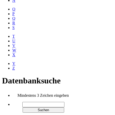
N
O
P
Q
R
S
T
U
V
W
X
Y
Z
Datenbanksuche
Mindestens 3 Zeichen eingeben