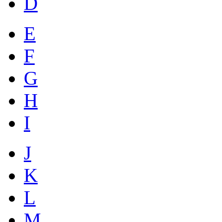
D
E
F
G
H
I
J
K
L
M