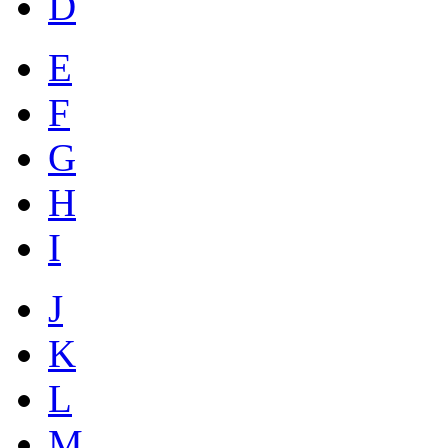
D
E
F
G
H
I
J
K
L
M