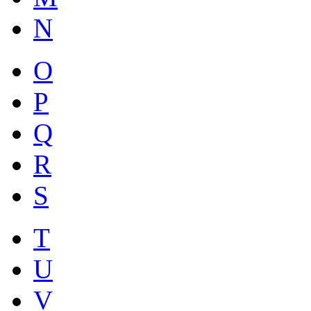
N
O
P
Q
R
S
T
U
V