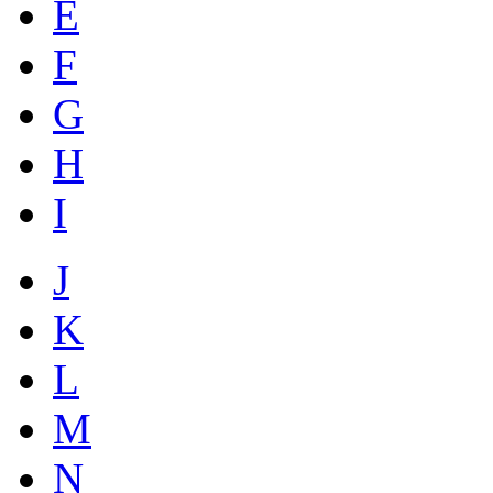
E
F
G
H
I
J
K
L
M
N