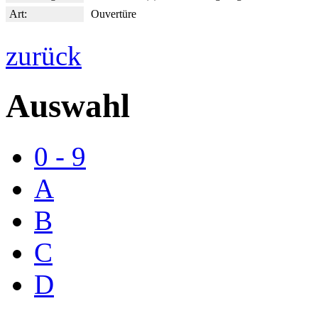
Art:
Ouvertüre
zurück
Auswahl
0 - 9
A
B
C
D