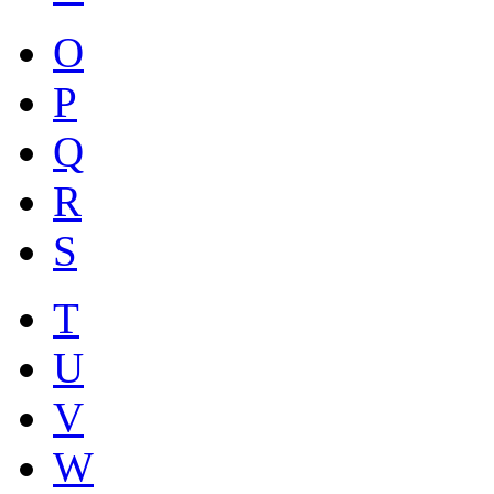
O
P
Q
R
S
T
U
V
W