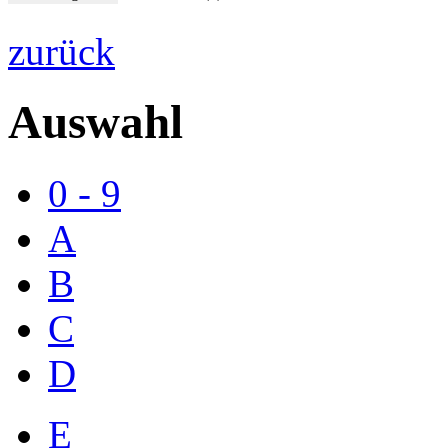
zurück
Auswahl
0 - 9
A
B
C
D
E