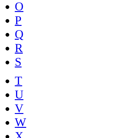
O
P
Q
R
S
T
U
V
W
X