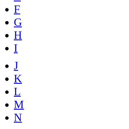
F
G
H
I
J
K
L
M
N