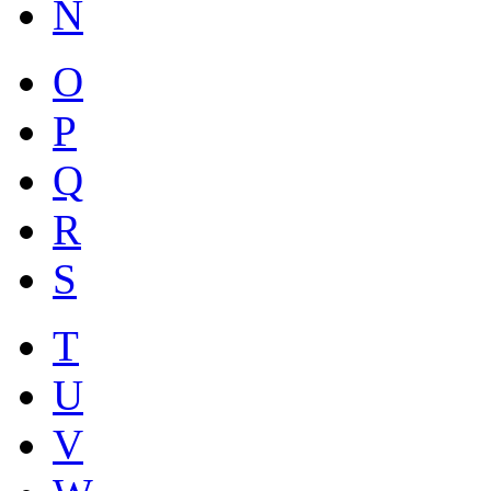
N
O
P
Q
R
S
T
U
V