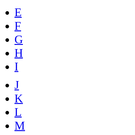
E
F
G
H
I
J
K
L
M