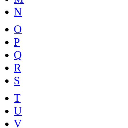
N
O
P
Q
R
S
T
U
V