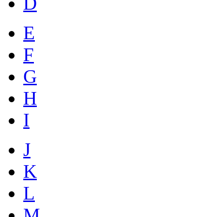
D
E
F
G
H
I
J
K
L
M