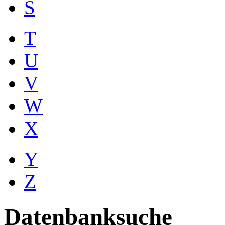
S
T
U
V
W
X
Y
Z
Datenbanksuche