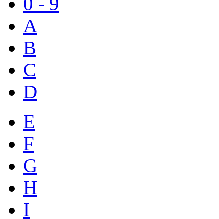
0 - 9
A
B
C
D
E
F
G
H
I