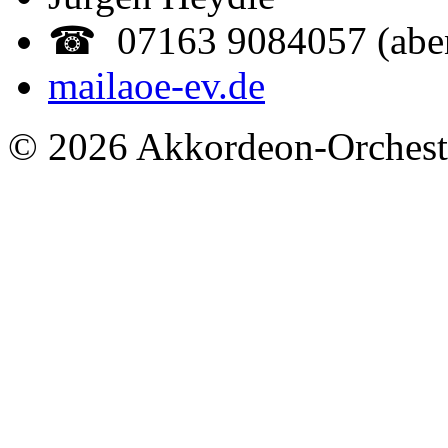
☎ 07163 9084057 (abe
mail
aoe-ev.de
© 2026 Akkordeon-Orcheste