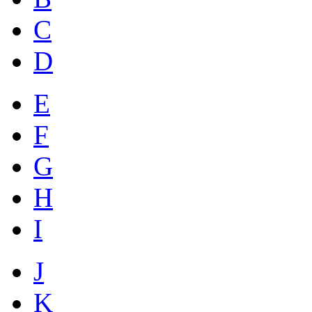
C
D
E
F
G
H
I
J
K