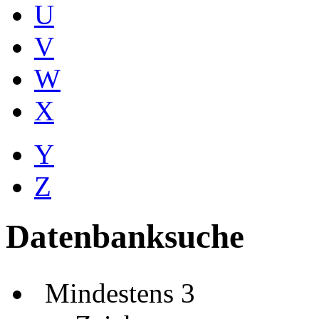
U
V
W
X
Y
Z
Datenbanksuche
Mindestens 3