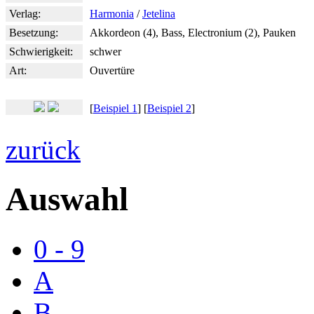
Verlag:
Harmonia
/
Jetelina
Besetzung:
Akkordeon (4), Bass, Electronium (2), Pauken
Schwierigkeit:
schwer
Art:
Ouvertüre
[
Beispiel 1
] [
Beispiel 2
]
zurück
Auswahl
0 - 9
A
B