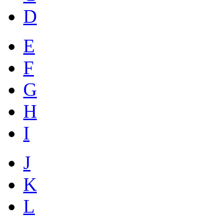
D
E
F
G
H
I
J
K
L