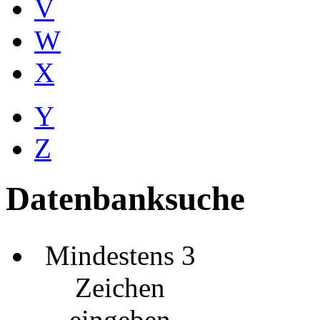
V
W
X
Y
Z
Datenbanksuche
Mindestens 3
Zeichen
eingeben