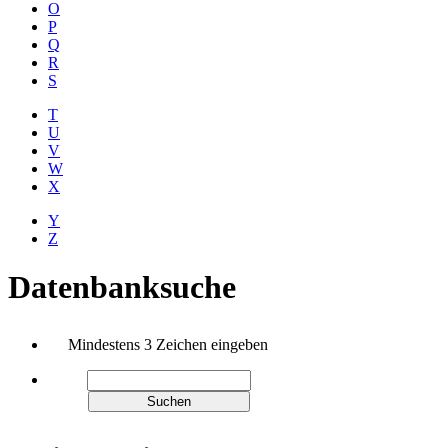
O
P
Q
R
S
T
U
V
W
X
Y
Z
Datenbanksuche
Mindestens 3 Zeichen eingeben