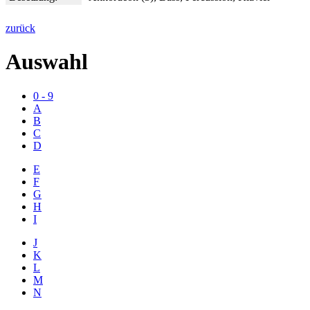
zurück
Auswahl
0 - 9
A
B
C
D
E
F
G
H
I
J
K
L
M
N