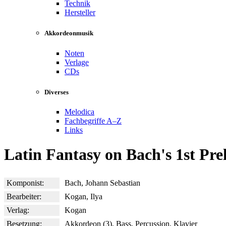
Technik
Hersteller
Akkordeonmusik
Noten
Verlage
CDs
Diverses
Melodica
Fachbegriffe A–Z
Links
Latin Fantasy on Bach's 1st Pre
Komponist:
Bach, Johann Sebastian
Bearbeiter:
Kogan, Ilya
Verlag:
Kogan
Besetzung:
Akkordeon (3), Bass, Percussion, Klavier