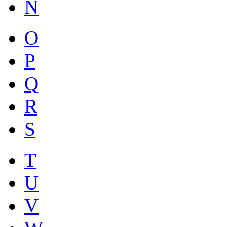
N
O
P
Q
R
S
T
U
V