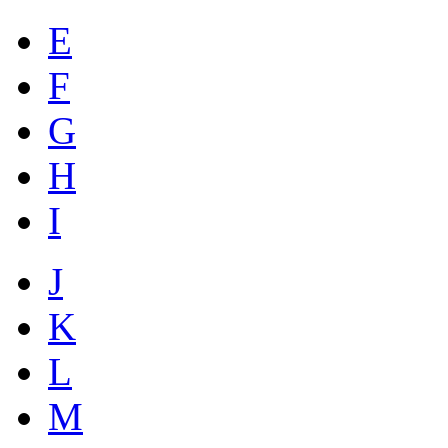
E
F
G
H
I
J
K
L
M